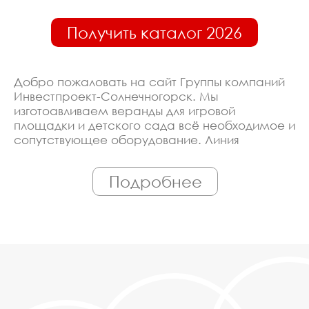
Получить каталог 2026
Добро пожаловать на сайт Группы компаний
Инвестпроект-Солнечногорск. Мы
изготоавливаем веранды для игровой
площадки и детского сада всё необходимое и
сопутствующее оборудование. Линия
производства оборудована современными
ЧПУ станками, работает только
Подробнее
квалифицированный персонал. Поэтому Вы
всегда можете рассчитывать на
исключительно высокую надёжность.
Автоматизация производства позволяет нам
сохранять низкие цены - вы можете купить у
нас веранды для игровой площадки и детского
сада в Солнечногорске, действительно, очень
дешево. Наши менеджеры сделают Вам
спецпредложение и индивидуальные скидки.