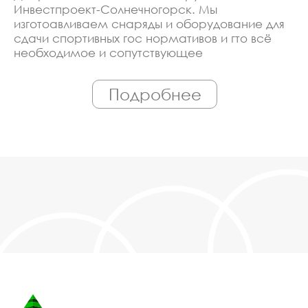
Инвестпроект-Солнечногорск. Мы
изготоавливаем снаряды и оборудование для
сдачи спортивных гос нормативов и гто всё
необходимое и сопутствующее
оборудование. Линия производства
оборудована современными ЧПУ станками,
Подробнее
работает только квалифицированный
персонал. Поэтому Вы всегда можете
рассчитывать на исключительно высокую
надёжность. Автоматизация производства
позволяет нам сохранять низкие цены - вы
можете купить у нас снаряды и оборудование
для сдачи спортивных гос нормативов и гто в
Солнечногорске, действительно, очень
дешево. Наши менеджеры сделают Вам
спецпредложение и индивидуальные скидки.
Всё наше оборудование сертифицировано
по ГОСТ. Используем только экологически
чистые материалы. Можем производить
оборудование снаряды и оборудование для
сдачи спортивных гос нормативов и гто под