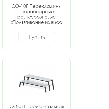
СО-10Г Перекладины
стационарные
разноуровневые
«Подтягивание из виса
лежа на низкой
перекладине»
Купить
СО-01Г Горизонтальная